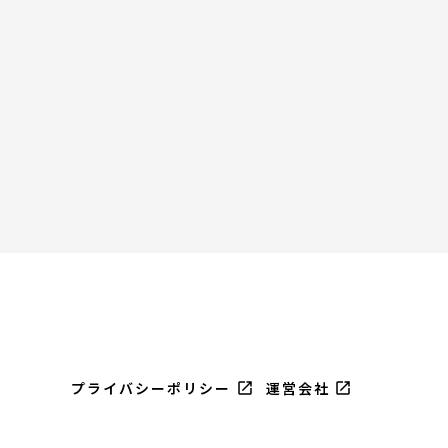
open_in_new
open_in_new
プライバシーポリシー
運営会社